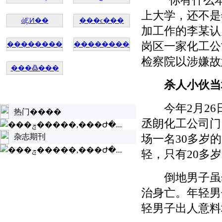
“你有什么本
上大学，还不是
άȨͶ��
���ϵ���
加工作的李某认
岗区一家化工公
��������
��������
检察院以涉嫌故
���߷���
杀人小伙当
今年2月26日
热门����
丞朗化工公司门
杂志期刊
场一名30多岁
轻，只有20多
倒地男子虽然
治身亡。年轻男
轻男子出人意料