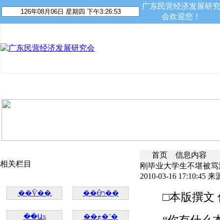
广东民营经济发展研
会欢迎您！
首 页
关于我们
资讯动态
民营专家
会员平台
首页
信息内容
相关栏目
刚毕业大学生不堪被骂
2010-03-16 17:10:45 来
��Ѷ��̬
��Ӫר��
□本版撰文 信
��Աƽ̨
��־�ڿ�